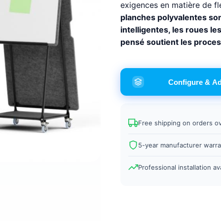
exigences en matière de fle
planches polyvalentes so
intelligentes, les roues le
pensé soutient les proces
Configure & A
Free shipping on orders o
5-year manufacturer warra
Professional installation av