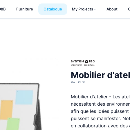
D&B
Furniture
Catalogue
My Projects
About
Mobilier d'atel
SKU: DT_04
Mobilier d'atelier - Les ate
nécessitent des environneme
afin que les idées puissent
puissent se manifester. No
en collaboration avec des