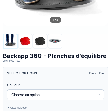
1 / 4
Backapp 360 - Planches d'équilibre
SKU: 8000-7021
SELECT OPTIONS
€∞ – -€∞
Couleur
Clear selection