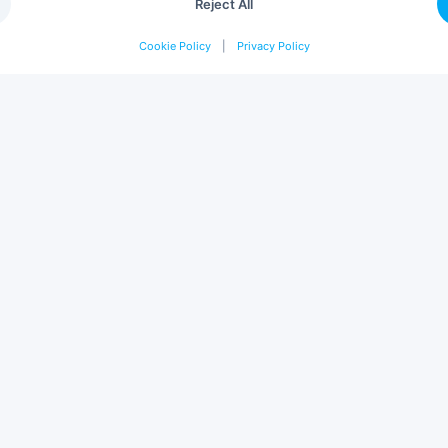
Reject All
Cookie Policy
|
Privacy Policy
OMPANY
SOLUTIONS
out
Projects
rvices
Catalogue
rtners
Design & Build
tainability
Project Management
ntact
Interior Design
reers
Professional Furniture
og
Audit & Consulting
gin