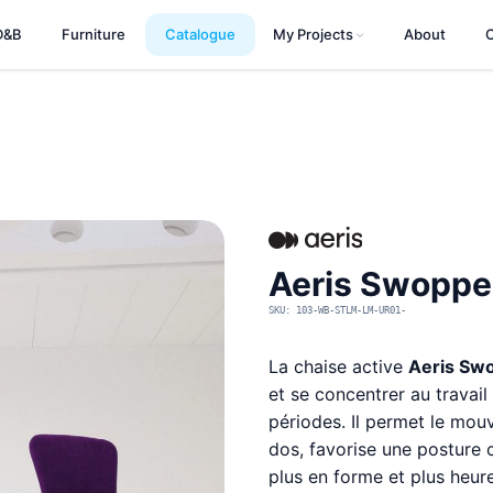
D&B
Furniture
Catalogue
My Projects
About
Aeris Swopper
SKU: 103-WB-STLM-LM-UR01-
La chaise active
Aeris Swo
et se concentrer au travai
périodes. Il permet le mou
dos, favorise une posture 
plus en forme et plus heure