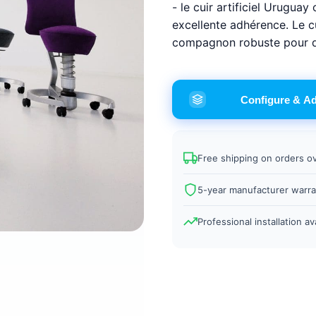
- le cuir artificiel Urugua
excellente adhérence. Le cu
compagnon robuste pour d
Configure & A
Free shipping on orders o
5-year manufacturer warra
Professional installation av