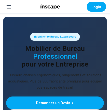
Login
Mobilier de Bureau Luxembourg
Mobilier de Bureau
Professionnel
pour votre Entreprise
Bureaux, chaises ergonomiques, rangements et solutions
acoustiques. Plus de 300 fabricants premium pour equiper
vos espaces de travail.
Demander un Devis