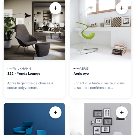
WILKHAHN
AERIS
322 - Yonda Lounge
Aeris oyo
Après la gamme de chaises à
En tant que fauteuil visiteur, dans
coque polyvalentes et
la salle de conférence o...
exceptionn...