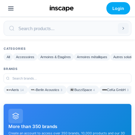
Login
CATEGORIES
All
Accessoires
Armoires & Étagères
Armoires métalliques
Autres solutio
BRANDS
Aeris
Berlin Acoustics
BuzziSpace
CeKa GmbH
14
3
4
3
More than 350 brands
Create an account to access over 350 brands, 10,000 products and our 3D