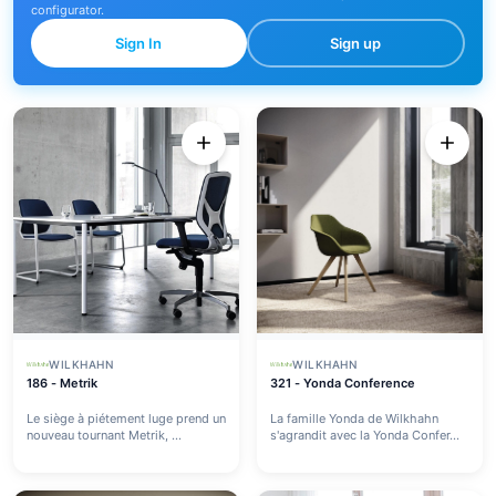
configurator.
Sign In
Sign up
WILKHAHN
WILKHAHN
186 - Metrik
321 - Yonda Conference
Le siège à piétement luge prend un
La famille Yonda de Wilkhahn
nouveau tournant Metrik, ...
s'agrandit avec la Yonda Confer...