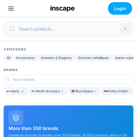
Login
CATEGORIES
All
Accessoires
Armoires & Étagères
Armoires métalliques
Autres solutio
BRANDS
Aeris
Berlin Acoustics
BuzziSpace
CeKa GmbH
14
3
4
3
More than 350 brands
Create an account to access over 350 brands, 10,000 products and our 3D