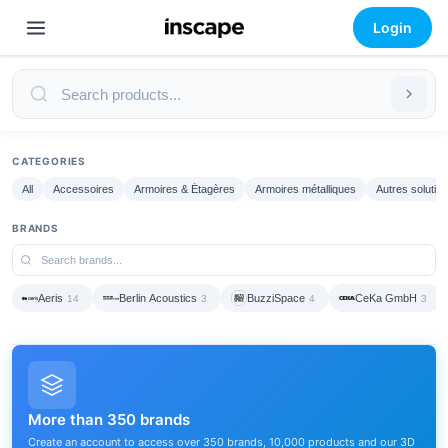
Login
CATEGORIES
All
Accessoires
Armoires & Étagères
Armoires métalliques
Autres solutio
BRANDS
Aeris
Berlin Acoustics
BuzziSpace
CeKa GmbH
14
3
4
3
More than 350 brands
Create an account to access over 350 brands, 10,000 products and our 3D