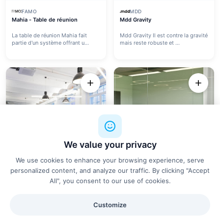
FAMO
MDD
Mahia - Table de réunion
Mdd Gravity
La table de réunion Mahia fait
Mdd Gravity Il est contre la gravité
partie d'un système offrant u...
mais reste robuste et ...
We value your privacy
We use cookies to enhance your browsing experience, serve
personalized content, and analyze our traffic. By clicking "Accept
All", you consent to our use of cookies.
SYSTEM 180
CEKA GMBH
Systèmes de tables
Table de conférence - Forum Y
Customize
Systèmes de tables - Travailler
Avec FORUM, des solutions de
aujourd’hui implique le t...
tables de conférence pour 8 à 1...